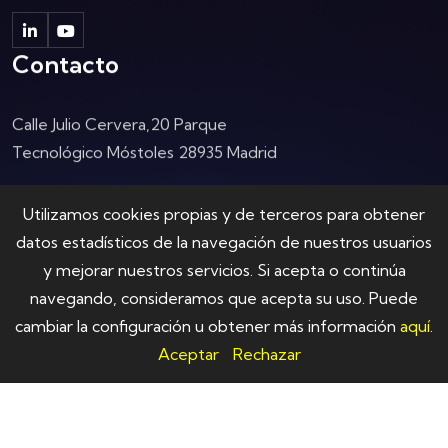
Contacto
Calle Julio Cervera,20
Parque
Tecnológico Móstoles
28935 Madrid
Horario:
Utilizamos cookies propias y de terceros para obtener
Lun - vie: 9.00 - 18.00
datos estadísticos de la navegación de nuestros usuarios
y mejorar nuestros servicios. Si acepta o continúa
Teléfono:
navegando, consideramos que acepta su uso. Puede
+34 91 636 29 00
cambiar la configuración u obtener más información
aquí
.
Aceptar
Rechazar
© M.Hermida informática S.L. 2025
Política de privacidad y cookies
Aviso Legal