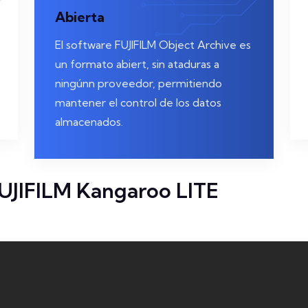
Abierta
El software FUJIFILM Object Archive es
un formato abiert, sin ataduras a
ningúnn proveedor, permitiendo
mantener el control de los datos
almacenados.
FUJIFILM Kangaroo LITE